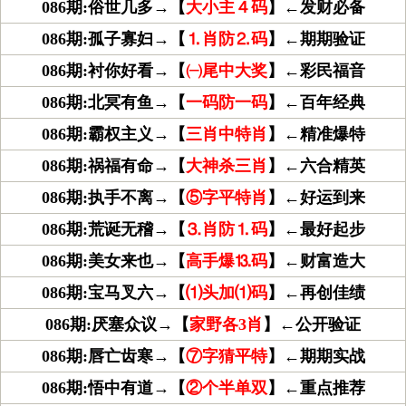
086期:俗世几多→【
大小主４码
】←发财必备
086期:孤子寡妇→【
⒈肖防⒉码
】←期期验证
086期:衬你好看→【
㈠尾中大奖
】←彩民福音
086期:北冥有鱼→【
一码防一码
】←百年经典
086期:霸权主义→【
三肖中特肖
】←精准爆特
086期:祸福有命→【
大神杀三肖
】←六合精英
086期:执手不离→【
⑤字平特肖
】←好运到来
086期:荒诞无稽→【
⒊肖防⒈码
】←最好起步
086期:美女来也→【
高手爆⒔码
】←财富造大
086期:宝马叉六→【
⑴头加⑴码
】←再创佳绩
086期:厌塞众议→【
家野各3肖
】←公开验证
086期:唇亡齿寒→【
⑦字猜平特
】←期期实战
086期:悟中有道→【
②个半单双
】←重点推荐