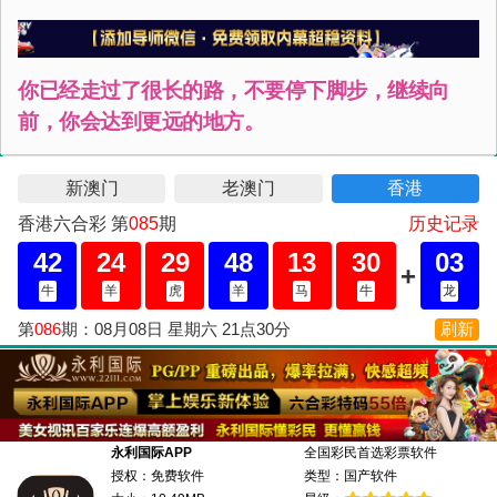
你已经走过了很长的路，不要停下脚步，继续向
前，你会达到更远的地方。
永利国际APP
全国彩民首选彩票软件
授权：免费软件
类型：国产软件