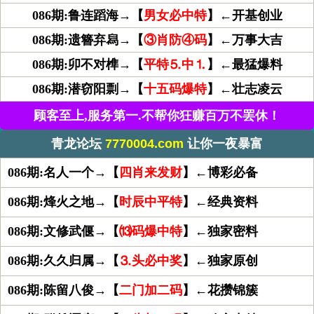
086期:鲁连蹈海→【
男女必中特
】←开基创业
086期:遗簪弃舄→【
③肖防④码
】←万事大吉
086期:卯不对榫→【
平特⒌中⒈
】←最猛爆料
086期:潜窃阳剽→【
十五码爆特
】←壮志凌云
顾客至上,服务第一.不帮你狂赚百万不罢休！
青龙论坛
7770004.com
让你一夜暴富
086期:名人一个→【
四肖来发财
】←博彩必备
086期:烽火之地→【
时辰中平特
】←经典资料
086期:文修武偃→【
⒀码爆中特
】←独家密料
086期:久久归属→【
⒊头必中奖
】←独家原创
086期:陈留八俊→【
二门加二码
】←花攒锦簇