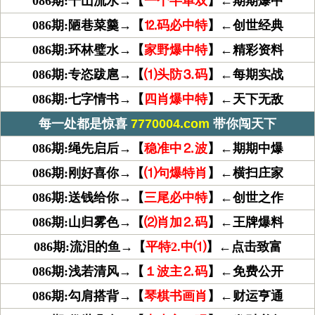
086期:干山流水→【
一个半单双
】←期期爆中
086期:陋巷菜羹→【
⒓码必中特
】←创世经典
086期:环林璧水→【
家野爆中特
】←精彩资料
086期:专恣跋扈→【
⑴头防⒊码
】←每期实战
086期:七字情书→【
四肖爆中特
】←天下无敌
每一处都是惊喜
7770004.com
带你闯天下
086期:绳先启后→【
稳准中⒉波
】←期期中爆
086期:刚好喜你→【
⑴句爆特肖
】←横扫庄家
086期:送钱给你→【
三尾必中特
】←创世之作
086期:山归雾色→【
⑵肖加⒉码
】←王牌爆料
086期:流泪的鱼→【
平特2.中⑴
】←点击致富
086期:浅若清风→【
１波主⒉码
】←免费公开
086期:勾肩搭背→【
琴棋书画肖
】←财运亨通