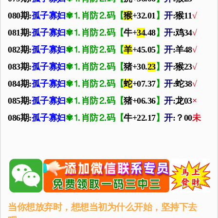
080期:
孤子寡妇
✾
⒈肖防⒉码
【
猴
+32.01
】
开
:猴11
√
081期:
孤子寡妇
✾
⒈肖防⒉码
【
牛+
34
.48
】
开
:鸡34
√
082期:
孤子寡妇
✾
⒈肖防⒉码
【
羊
+45.05
】
开
:羊48
√
083期:
孤子寡妇
✾
⒈肖防⒉码
【
猪+30.
23
】
开
:猴23
√
084期:
孤子寡妇
✾
⒈肖防⒉码
【
蛇
+07.37
】
开
:蛇38
√
085期:
孤子寡妇
✾
⒈肖防⒉码
【
猪+06.36
】
开
:龙03
×
086期:
孤子寡妇
✾
⒈肖防⒉码
【
牛+22.17
】
开
:？00
未
当你想放弃时，想想当初为什么开始，坚持下去