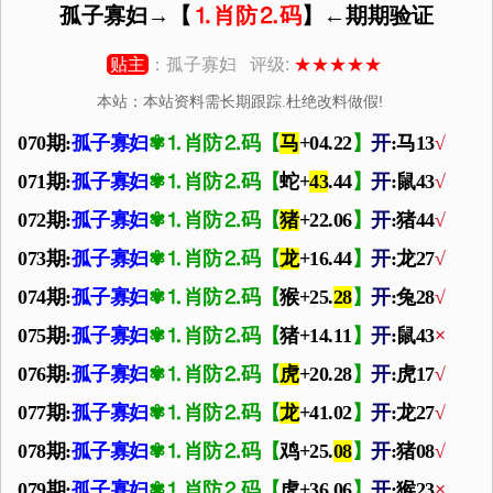
孤子寡妇→【
⒈肖防⒉码
】←期期验证
贴主
：孤子寡妇 评级:
★★★★★
本站：本站资料需长期跟踪.杜绝改料做假!
070期:
孤子寡妇
✾
⒈肖防⒉码
【
马
+04.22
】
开
:马13
√
071期:
孤子寡妇
✾
⒈肖防⒉码
【
蛇+
43
.44
】
开
:鼠43
√
072期:
孤子寡妇
✾
⒈肖防⒉码
【
猪
+22.06
】
开
:猪44
√
073期:
孤子寡妇
✾
⒈肖防⒉码
【
龙
+16.44
】
开
:龙27
√
074期:
孤子寡妇
✾
⒈肖防⒉码
【
猴+25.
28
】
开
:兔28
√
075期:
孤子寡妇
✾
⒈肖防⒉码
【
猪+14.11
】
开
:鼠43
×
076期:
孤子寡妇
✾
⒈肖防⒉码
【
虎
+20.28
】
开
:虎17
√
077期:
孤子寡妇
✾
⒈肖防⒉码
【
龙
+41.02
】
开
:龙27
√
078期:
孤子寡妇
✾
⒈肖防⒉码
【
鸡+25.
08
】
开
:猪08
√
079期:
孤子寡妇
✾
⒈肖防⒉码
【
虎+36.06
】
开
:猴23
×