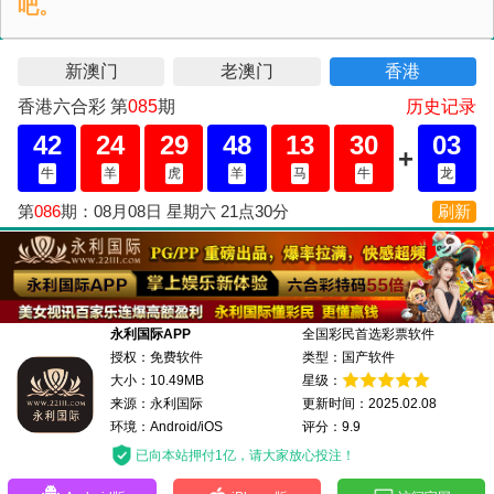
吧。
永利国际APP
全国彩民首选彩票软件
授权：免费软件
类型：国产软件
大小：10.49MB
星级：
来源：永利国际
更新时间：2025.02.08
环境：Android/iOS
评分：9.9
已向本站押付1亿，请大家放心投注！