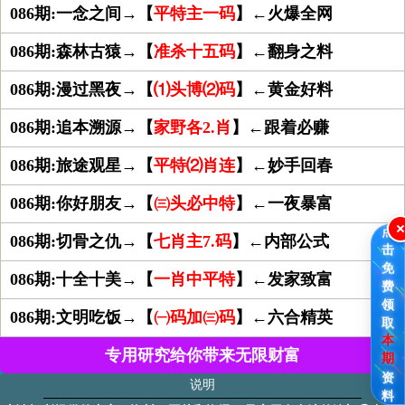
086期:一念之间→【
平特主一码
】←火爆全网
086期:森林古猿→【
准杀十五码
】←翻身之料
086期:漫过黑夜→【
⑴头博⑵码
】←黄金好料
086期:追本溯源→【
家野各2.肖
】←跟着必赚
086期:旅途观星→【
平特⑵肖连
】←妙手回春
086期:你好朋友→【
㈢头必中特
】←一夜暴富
点
086期:切骨之仇→【
七肖主7.码
】←内部公式
击
免
086期:十全十美→【
一肖中平特
】←发家致富
费
领
086期:文明吃饭→【
㈠码加㈢码
】←六合精英
取
本
专用研究给你带来无限财富
期
资
说明
料