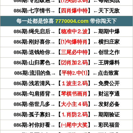
086期:专恣跋扈→【
⑴头防⒊码
】←每期实战
086期:七字情书→【
四肖爆中特
】←天下无敌
每一处都是惊喜
7770004.com
带你闯天下
086期:绳先启后→【
稳准中⒉波
】←期期中爆
086期:刚好喜你→【
⑴句爆特肖
】←横扫庄家
086期:送钱给你→【
三尾必中特
】←创世之作
086期:山归雾色→【
⑵肖加⒉码
】←王牌爆料
086期:流泪的鱼→【
平特2.中⑴
】←点击致富
086期:浅若清风→【
１波主⒉码
】←免费公开
086期:勾肩搭背→【
琴棋书画肖
】←财运亨通
086期:俗世几多→【
大小主４码
】←发财必备
086期:孤子寡妇→【
⒈肖防⒉码
】←期期验证
086期:衬你好看→【
㈠尾中大奖
】←彩民福音