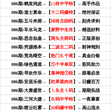
086期:鹤发鸡皮→【
㈡肖中平特
】←高手作品
086期:道士算命→【
十二码爆特
】←绝对保证
086期:五斗米师→【
⑷肖主⑻码
】←刻舟求剑
086期:车水马龙→【
家野中生肖
】←精选好料
086期:思念似蛊→【
两头主两码
】←正版原创
086期:穷源推本→【
二波主二码
】←财神驾到
086期:荒岛晴空→【
热门⒌个尾
】←真金白银
086期:绿色通道→【
①个半单双
】←彩民助力
086期:寻欢作乐→【
喜神报①段
】←跟着必发
086期:安居乐俗→【
吃草菜肉肖
】←日赚百万
086期:大唐盛世→【
⒈头主⒈码
】←期期实战
086期:三河大捷→【
⒍码中平特
】←一夜暴富
086期:喷云吐雾→【
㈤码爆中特
】←高山流水