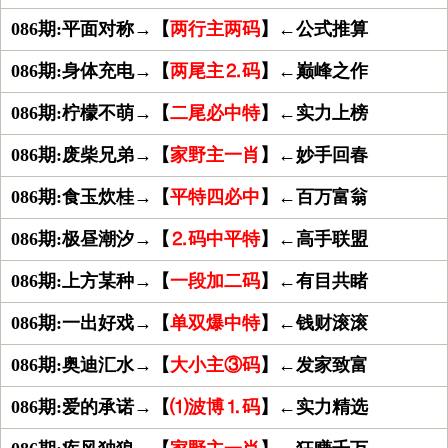
086期:平面对称→【
两行主两码
】←公式推算
086期:身体充电→【
两尾主⒉码
】←巅峰之作
086期:柠檬不萌→【
二尾必中特
】←实力上榜
086期:废柴兄弟→【
家野主一肖
】←妙手回春
086期:食玉炊桂→【
平特四必中
】←百万富翁
086期:极昼潮汐→【
⒉码中平特
】←高手联盟
086期:上方某种→【
一段加二码
】←有目共睹
086期:一出好戏→【
单双爆中特
】←钱财滚滚
086期:奥迪汇水→【
大小主③码
】←发家致富
086期:爱的承诺→【
⑴波博⒈码
】←实力精选