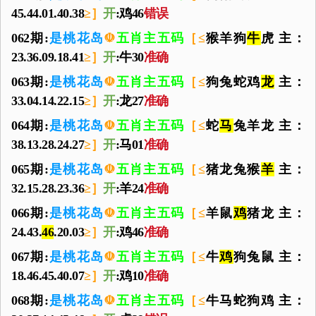
45.44.01.40.38
≥］
开
:鸡46
错误
062期:
是桃花岛
☫
五肖主五码
［≤
猴羊狗
牛
虎 主：
23.36.09.18.41
≥］
开
:牛30
准确
063期:
是桃花岛
☫
五肖主五码
［≤
狗兔蛇鸡
龙
主：
33.04.14.22.15
≥］
开
:龙27
准确
064期:
是桃花岛
☫
五肖主五码
［≤
蛇
马
兔羊龙 主：
38.13.28.24.27
≥］
开
:马01
准确
065期:
是桃花岛
☫
五肖主五码
［≤
猪龙兔猴
羊
主：
32.15.28.23.36
≥］
开
:羊24
准确
066期:
是桃花岛
☫
五肖主五码
［≤
羊鼠
鸡
猪龙 主：
24.43.
46
.20.03
≥］
开
:鸡46
准确
067期:
是桃花岛
☫
五肖主五码
［≤
牛
鸡
狗兔鼠 主：
18.46.45.40.07
≥］
开
:鸡10
准确
068期:
是桃花岛
☫
五肖主五码
［≤
牛马蛇狗鸡 主：