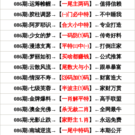
086期:运筹帷幄→【
一尾主两码
】←值得信赖
086期:胶柱调瑟→【
㈠门必中特
】←不中睡我
086期:阿罗耶识→【
合大小中特
】←专业打造
086期:少女的梦→【
一码防⑴码
】←传奇好料
086期:漫漶支离→【
平特㈢中㈠
】←打倒庄家
086期:梦丽如初→【
买啥都赚钱
】←公式推算
086期:云散风流→【
尾数大与小
】←跟单暴富
086期:情深不寿→【
⑶码加⑴码
】←财富造大
086期:七级芙蓉→【
半波主⑴码
】←家财万贯
086期:金牌爆料→【
一肖解平特
】←高手联盟
086期:澳金光佛→【
杀无赦二肖
】←全网最牛
086期:光影止跌→【
家野主⒈肖
】←永远免费
086期:南城逆流→【
一尾中特码
】←本期公开