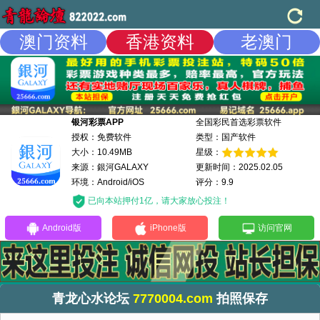
澳门资料
香港资料
老澳门
银河彩票APP
全国彩民首选彩票软件
授权：免费软件
类型：国产软件
大小：10.49MB
星级：
来源：銀河GALAXY
更新时间：2025.02.05
环境：Android/iOS
评分：9.9
已向本站押付1亿，请大家放心投注！
Android版
iPhone版
访问官网
青龙心水论坛
7770004.com
拍照保存