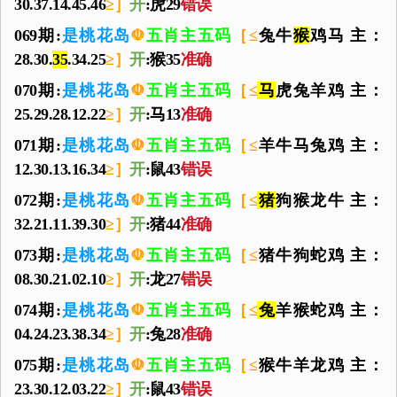
30.37.14.45.46
≥］
开
:虎29
错误
069期:
是桃花岛
☫
五肖主五码
［≤
兔牛
猴
鸡马 主：
28.30.
35
.34.25
≥］
开
:猴35
准确
070期:
是桃花岛
☫
五肖主五码
［≤
马
虎兔羊鸡 主：
25.29.28.12.22
≥］
开
:马13
准确
071期:
是桃花岛
☫
五肖主五码
［≤
羊牛马兔鸡 主：
12.30.13.16.34
≥］
开
:鼠43
错误
072期:
是桃花岛
☫
五肖主五码
［≤
猪
狗猴龙牛 主：
32.21.11.39.30
≥］
开
:猪44
准确
073期:
是桃花岛
☫
五肖主五码
［≤
猪牛狗蛇鸡 主：
08.30.21.02.10
≥］
开
:龙27
错误
074期:
是桃花岛
☫
五肖主五码
［≤
兔
羊猴蛇鸡 主：
04.24.23.38.34
≥］
开
:兔28
准确
075期:
是桃花岛
☫
五肖主五码
［≤
猴牛羊龙鸡 主：
23.30.12.03.22
≥］
开
:鼠43
错误