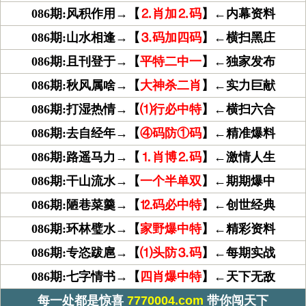
086期:风积作用→【
⒉肖加⒉码
】←内幕资料
086期:山水相逢→【
⒊码加四码
】←横扫黑庄
086期:且刊登于→【
平特二中一
】←独家发布
086期:秋风属啥→【
大神杀二肖
】←实力巨献
086期:打湿热情→【
⑴行必中特
】←横扫六合
086期:去自经年→【
④码防①码
】←精准爆料
086期:路遥马力→【
⒈肖博⒉码
】←激情人生
086期:干山流水→【
一个半单双
】←期期爆中
086期:陋巷菜羹→【
⒓码必中特
】←创世经典
086期:环林璧水→【
家野爆中特
】←精彩资料
086期:专恣跋扈→【
⑴头防⒊码
】←每期实战
086期:七字情书→【
四肖爆中特
】←天下无敌
每一处都是惊喜
7770004.com
带你闯天下