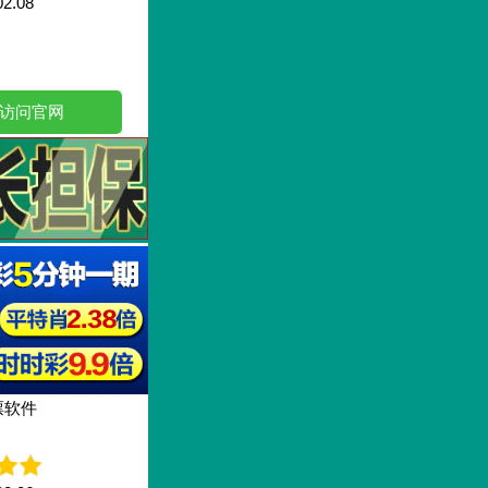
2.08
访问官网
票软件