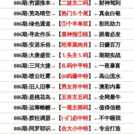
086期:穷源推本→【
二波主二码
】←财神驾到
086期:荒岛晴空→【
热门⒌个尾
】←真金白银
086期:绿色通道→【
①个半单双
】←彩民助力
086期:寻欢作乐→【
喜神报①段
】←跟着必发
086期:安居乐俗→【
吃草菜肉肖
】←日赚百万
086期:大唐盛世→【
⒈头主⒈码
】←期期实战
086期:三河大捷→【
⒍码中平特
】←一夜暴富
086期:喷云吐雾→【
㈤码爆中特
】←高山流水
086期:旧人旧事→【
男女肖中特
】←澳彩内幕
086期:是桃花岛→【
五肖主五码
】←全网最牛
086期:运筹帷幄→【
一尾主两码
】←值得信赖
086期:胶柱调瑟→【
㈠门必中特
】←不中睡我
086期:阿罗耶识→【
合大小中特
】←专业打造