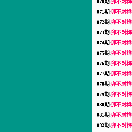
070期:
卯不对榫
071期:
卯不对榫
072期:
卯不对榫
073期:
卯不对榫
074期:
卯不对榫
075期:
卯不对榫
076期:
卯不对榫
077期:
卯不对榫
078期:
卯不对榫
079期:
卯不对榫
080期:
卯不对榫
081期:
卯不对榫
082期:
卯不对榫