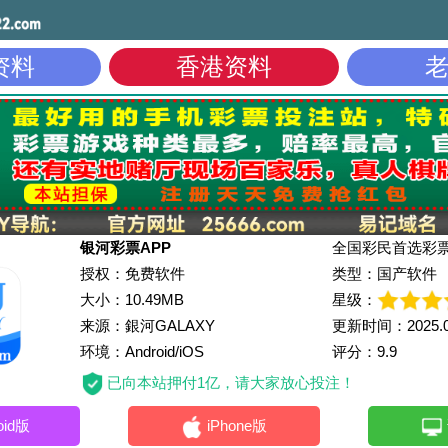
资料
香港资料
银河彩票APP
全国彩民首选彩
授权：免费软件
类型：国产软件
大小：10.49MB
星级：
来源：銀河GALAXY
更新时间：2025.0
环境：Android/iOS
评分：9.9
已向本站押付1亿，请大家放心投注！
oid版
iPhone版