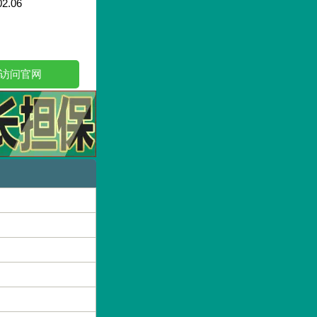
2.06
访问官网