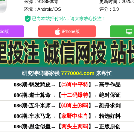
来源：91888体育
更新时间：2025.0
环境：Android/iOS
评分：9.9
已向本站押付1亿，请大家放心投注！
oid版
iPhone版
研究特码哪家强
7770004.com
来帮忙
086期:鹤发鸡皮→【
㈡肖中平特
】←高手作品
086期:道士算命→【
十二码爆特
】←绝对保证
086期:五斗米师→【
⑷肖主⑻码
】←刻舟求剑
086期:车水马龙→【
家野中生肖
】←精选好料
086期:思念似蛊→【
两头主两码
】←正版原创