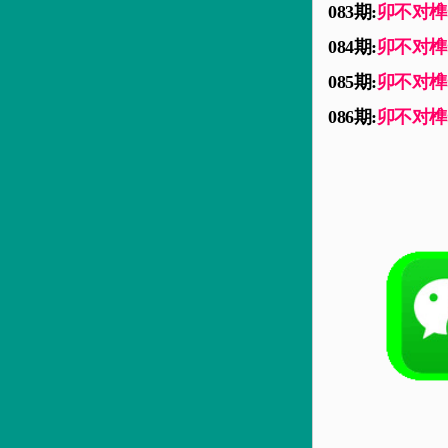
083期:
卯不对榫
084期:
卯不对榫
085期:
卯不对榫
086期:
卯不对榫