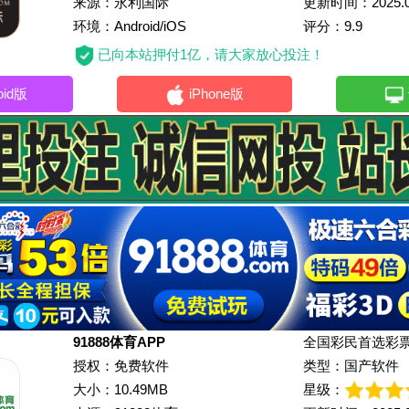
来源：永利国际
更新时间：2025.0
环境：Android/iOS
评分：9.9
已向本站押付1亿，请大家放心投注！
oid版
iPhone版
91888体育APP
全国彩民首选彩
授权：免费软件
类型：国产软件
大小：10.49MB
星级：