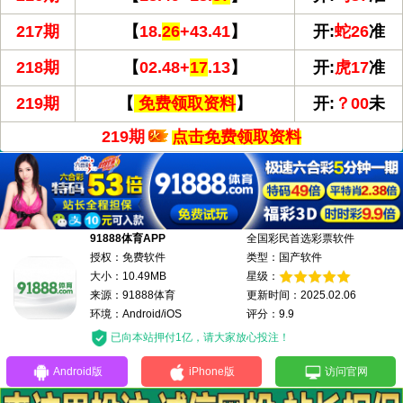
217期
【
18.
26
+43.41
】
开:
蛇26
准
218期
【
02.48+
17
.13
】
开:
虎17
准
219期
【
免费领取资料
】
开:
？00
未
219期
点击免费领取资料
91888体育APP
全国彩民首选彩票软件
授权：免费软件
类型：国产软件
大小：10.49MB
星级：
来源：91888体育
更新时间：2025.02.06
环境：Android/iOS
评分：9.9
已向本站押付1亿，请大家放心投注！
Android版
iPhone版
访问官网