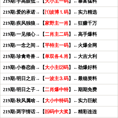
219期:手高眼低→【
大小主一码
】←暴富猛料
219期:爱的承诺→【
⑴波博⒈码
】←实力精选
219期:疾风独狼→【
家野主一肖
】←狂赚千万
219期:一见倾心→【
二肖主二码
】←高手爆料
219期:一念之间→【
平特主一码
】←火爆全网
219期:珍禽奇兽→【
单双各⒋肖
】←大吉大利
219期:小春恋曲→【
大小主⑵码
】←劲爆好料
219期:明日之后→【
一波主⒊码
】←最稳资料
219期:明日之子→【
二肖爆中特
】←期期免费
219期:秋风属啥→【
大小中特码
】←实力巨献
219期:两字情话→【
⑸码中大奖
】←精彩连连