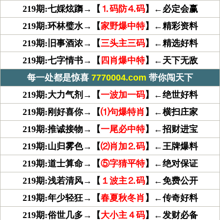
219期:七婇炫躌→【
⒈码防⒋码
】←必定会赢
219期:环林璧水→【
家野爆中特
】←精彩资料
219期:旧事酒浓→【
三头主三码
】←精选好料
219期:七字情书→【
四肖爆中特
】←天下无敌
每一处都是惊喜
7770004.com
带你闯天下
219期:大力气剂→【
一波加一码
】←绝世好料
219期:刚好喜你→【
⑴句爆特肖
】←横扫庄家
219期:推诚接物→【
一尾必中特
】←招财进宝
219期:山归雾色→【
⑵肖加⒉码
】←王牌爆料
219期:道士算命→【
⑤字猜平特
】←绝对保证
219期:浅若清风→【
１波主⒉码
】←免费公开
219期:年少轻狂→【
春夏秋冬肖
】←传奇好料
219期:俗世几多→【
大小主４码
】←发财必备