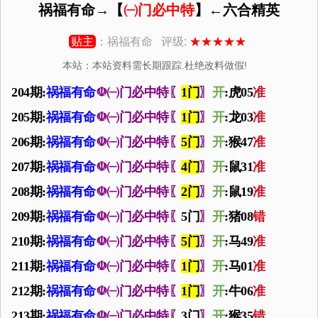
祸福有命→【
㈠门必中特
】←六合精英
贴主
：祸福有命 评级:
★★★★★
本站：本站资料需长期跟踪.杜绝改料做假!
204期:
祸福有命
☫
㈠门必中特
〖
1门
〗
开
:虎05
准
205期:
祸福有命
☫
㈠门必中特
〖
1门
〗
开
:龙03
准
206期:
祸福有命
☫
㈠门必中特
〖
5门
〗
开
:猴47
准
207期:
祸福有命
☫
㈠门必中特
〖
4门
〗
开
:鼠31
准
208期:
祸福有命
☫
㈠门必中特
〖
2门
〗
开
:鼠19
准
209期:
祸福有命
☫
㈠门必中特
〖
5门
〗
开
:猪08
错
210期:
祸福有命
☫
㈠门必中特
〖
5门
〗
开
:马49
准
211期:
祸福有命
☫
㈠门必中特
〖
1门
〗
开
:马01
准
212期:
祸福有命
☫
㈠门必中特
〖
1门
〗
开
:牛06
准
213期:
祸福有命
☫
㈠门必中特
〖
3门
〗
开
:猴35
错