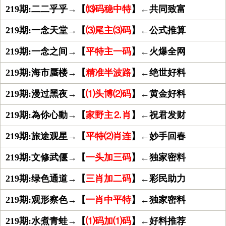
219期:二二乎乎→【
⒀码稳中特
】←共同致富
219期:一念天堂→【
⑶尾主⑶码
】←公式推算
219期:一念之间→【
平特主一码
】←火爆全网
219期:海市蜃楼→【
精准半波路
】←绝世好料
219期:漫过黑夜→【
⑴头博⑵码
】←黄金好料
219期:為伱心動→【
家野主⒉肖
】←祝君发财
219期:旅途观星→【
平特⑵肖连
】←妙手回春
219期:文修武偃→【
一头加三码
】←独家密料
219期:绿色通道→【
三肖加二码
】←彩民助力
219期:观形察色→【
一肖中平特
】←独家密料
219期:水煮青蛙→【
⑴码加⑴码
】←好料推荐