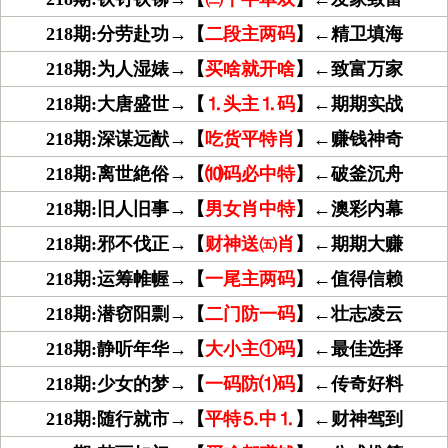
218期:分劳赴功→【
二段主两码
】←精卫填海
218期:为人湿婊→【
买啥就开啥
】←致富万家
218期:大唐盛世→【
⒈头主⒈码
】←期期实战
218期:深谋远猷→【
吃货平特肖
】←赚钱神奇
218期:离世絶俗→【
⑽码必中特
】←破釜沉舟
218期:旧人旧事→【
男女肖中特
】←澳彩内幕
218期:邪不伐正→【
财神送㈤肖
】←期期大赚
218期:运筹帷幄→【
一尾主两码
】←值得信赖
218期:潜窃阳剽→【
二门防一码
】←壮志凌云
218期:静听年华→【
大小主①码
】←最佳选择
218期:少女的梦→【
一码防⑴码
】←传奇好料
218期:随行就市→【
平特⒌中⒈
】←财神驾到