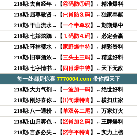
218期:去自经年→【
④码防①码
】←精准爆料
218期:屈尊敬贤→【
㈠肖防⒊码
】←独家奉献
218期:干山流水→【
一个半单双
】←期期爆中
218期:七婇炫躌→【
⒈码防⒋码
】←必定会赢
218期:环林璧水→【
家野爆中特
】←精彩资料
218期:旧事酒浓→【
三头主三码
】←精选好料
218期:七字情书→【
四肖爆中特
】←天下无敌
每一处都是惊喜
7770004.com
带你闯天下
218期:大力气剂→【
一波加一码
】←绝世好料
218期:刚好喜你→【
⑴句爆特肖
】←横扫庄家
218期:八一通粉→【
单双各二尾
】←万家灯火
218期:山归雾色→【
⑵肖加⒉码
】←王牌爆料
218期:言多必失→【
⑵字平特肖
】←实力上榜